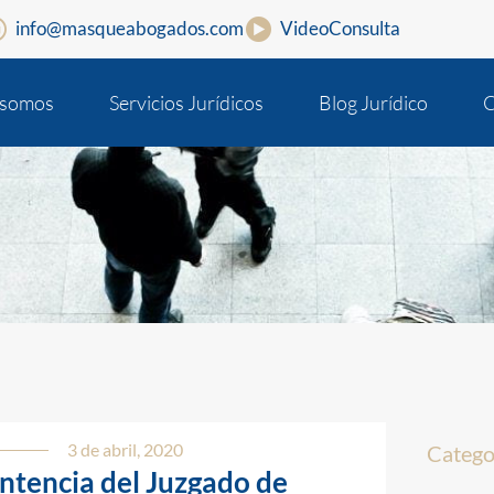
info@masqueabogados.com
VideoConsulta
 somos
Servicios Jurídicos
Blog Jurídico
C
3 de abril, 2020
Catego
ntencia del Juzgado de