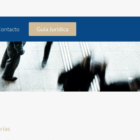
ontacto
Guía Jurídica
rías