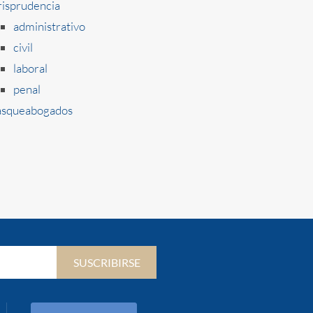
risprudencia
administrativo
civil
laboral
penal
squeabogados
SUSCRIBIRSE