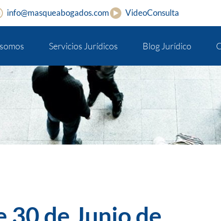
info@masqueabogados.com
VideoConsulta
 somos
Servicios Jurídicos
Blog Jurídico
C
 30 de Junio de