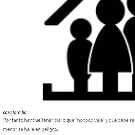
casa familiar
Por tanto hay que tener claro que “no todo vale” y que debe se
menor se halle en peligro.