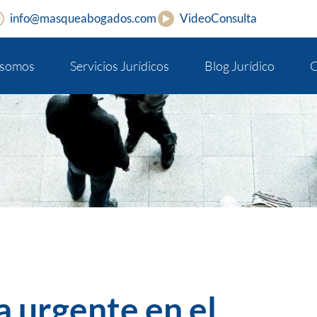
info@masqueabogados.com
VideoConsulta
 somos
Servicios Jurídicos
Blog Jurídico
C
a urgente en el