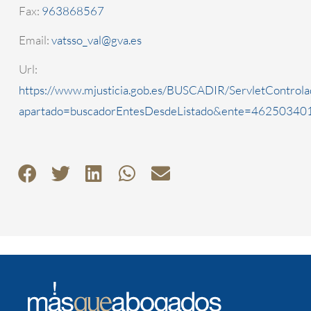
Fax:
963868567
Email:
vatsso_val@gva.es
Url:
https://www.mjusticia.gob.es/BUSCADIR/ServletControla
apartado=buscadorEntesDesdeListado&ente=4625034010