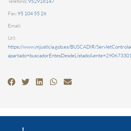
Teléfono:
952918147
Fax:
95 104 55 26
Email:
Url:
https://www.mjusticia.gob.es/BUSCADIR/ServletControla
apartado=buscadorEntesDesdeListado&ente=2906733010