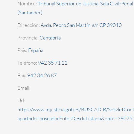
Nombre:
Tribunal Superior de Justicia. Sala Civil-Penal
(Santander)
Dirección:
Avda. Pedro San Martín, s/n CP 39010
Provincia:
Cantabria
País:
España
Teléfono:
942 35 71 22
Fax:
942 34 26 87
Email:
Url:
https://www.mjusticia.gob.es/BUSCADIR/ServletCont
apartado=buscadorEntesDesdeListado&ente=390753