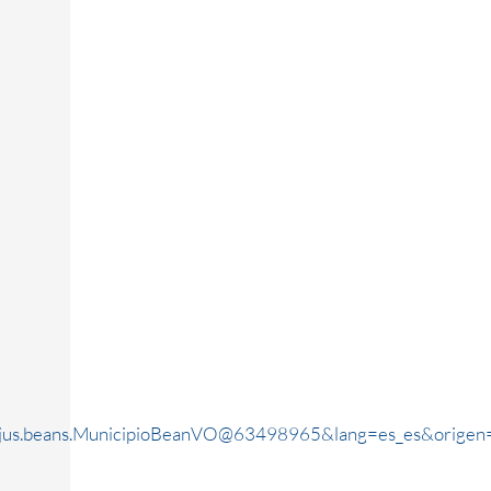
rjus.beans.MunicipioBeanVO@63498965&lang=es_es&origen