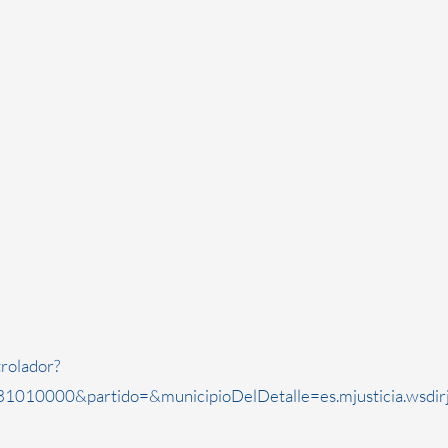
rolador?
1010000&partido=&municipioDelDetalle=es.mjusticia.wsdi