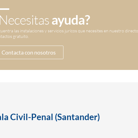
Necesitas
ayuda?
uentra las instalaciones y servicios jurícos que necesites en nuestro direct
tactos gratuito.
Contacta con nosotros
ala Civil-Penal (Santander)