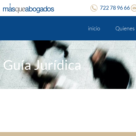
722 78 96 66
inicio
Quienes
Guía Jurídica