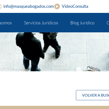
info@masqueabogados.com
VideoConsulta
 somos
Servicios Jurídicos
Blog Jurídico
C
VOLVER A BU