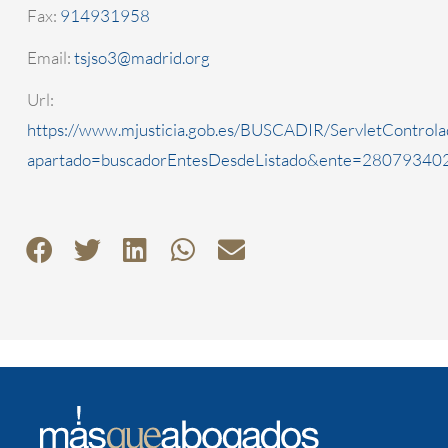
Fax:
914931958
Email:
tsjso3@madrid.org
Url:
https://www.mjusticia.gob.es/BUSCADIR/ServletControla
apartado=buscadorEntesDesdeListado&ente=2807934020