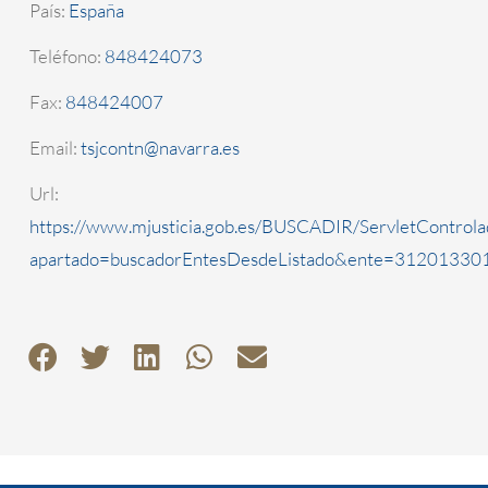
País:
España
Teléfono:
848424073
Fax:
848424007
Email:
tsjcontn@navarra.es
Url:
https://www.mjusticia.gob.es/BUSCADIR/ServletControla
apartado=buscadorEntesDesdeListado&ente=3120133010