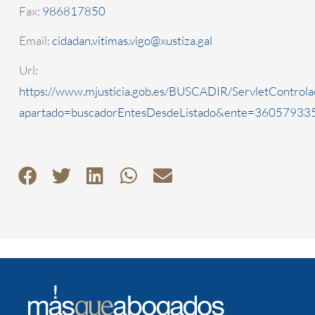
Fax:
986817850
Email:
cidadan.vitimas.vigo@xustiza.gal
Url:
https://www.mjusticia.gob.es/BUSCADIR/ServletControla
apartado=buscadorEntesDesdeListado&ente=3605793350