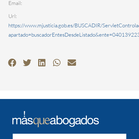
Email:
Url:
https://www.mjusticia.gob.es/BUSCADIR/ServletControla
apartado=buscadorEntesDesdeListado&ente=0401392230