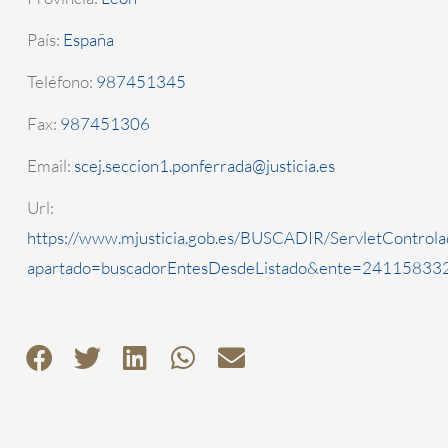
País:
España
Teléfono:
987451345
Fax:
987451306
Email:
scej.seccion1.ponferrada@justicia.es
Url:
https://www.mjusticia.gob.es/BUSCADIR/ServletControla
apartado=buscadorEntesDesdeListado&ente=2411583321