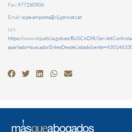
Fax:
977280506
Email:
scpe.amposta@xij.gencat.cat
Url:
https://www.mjusticia.gob.es/BUSCADIR/ServletControla
apartado=buscadorEntesDesdeListado&ente=4301483301