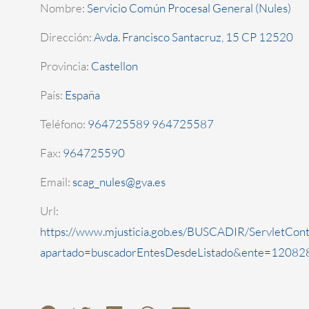
Nombre:
Servicio Común Procesal General (Nules)
Dirección:
Avda. Francisco Santacruz, 15 CP 12520
Provincia:
Castellon
País:
España
Teléfono:
964725589 964725587
Fax:
964725590
Email:
scag_nules@gva.es
Url:
https://www.mjusticia.gob.es/BUSCADIR/ServletCont
apartado=buscadorEntesDesdeListado&ente=120828