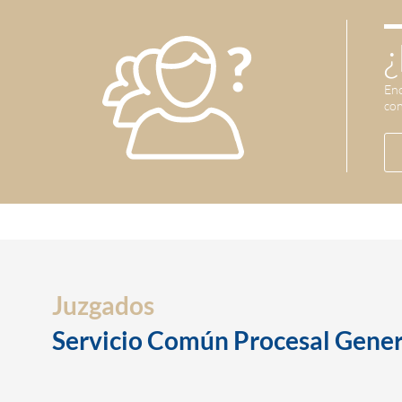
¿
Enc
con
Juzgados
Servicio Común Procesal Gener