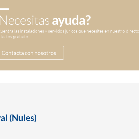
Necesitas
ayuda?
uentra las instalaciones y servicios jurícos que necesites en nuestro direct
tactos gratuito.
Contacta con nosotros
al (Nules)