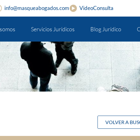
info@masqueabogados.com
VideoConsulta
 somos
Servicios Jurídicos
Blog Jurídico
C
VOLVER A BU