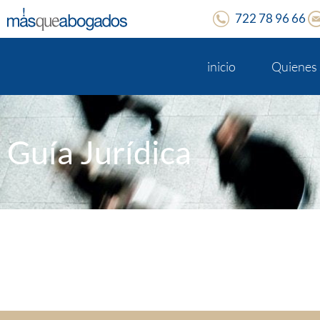
722 78 96 66
inicio
Quienes
Guía Jurídica