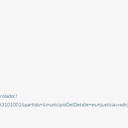
rolador?
3101001&partido=&municipioDelDetalle=es.mjusticia.wsdi