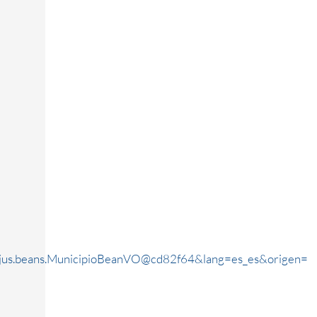
rjus.beans.MunicipioBeanVO@cd82f64&lang=es_es&origen=