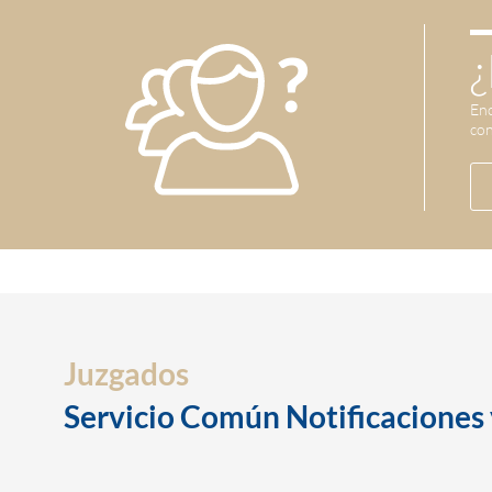
¿
Enc
con
Juzgados
Servicio Común Notificacione