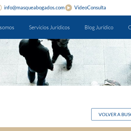
info@masqueabogados.com
VideoConsulta
 somos
Servicios Jurídicos
Blog Jurídico
C
VOLVER A BU