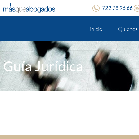
722 78 96 66
inicio
Quienes
Guía Jurídica