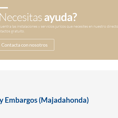
Necesitas
ayuda?
uentra las instalaciones y servicios jurícos que necesites en nuestro direct
tactos gratuito.
Contacta con nosotros
s y Embargos (Majadahonda)