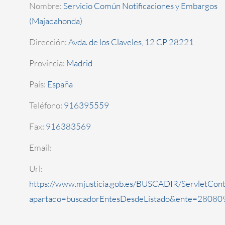
Nombre:
Servicio Común Notificaciones y Embargos
(Majadahonda)
Dirección:
Avda. de los Claveles, 12 CP 28221
Provincia:
Madrid
País:
España
Teléfono:
916395559
Fax:
916383569
Email:
Url:
https://www.mjusticia.gob.es/BUSCADIR/ServletCont
apartado=buscadorEntesDesdeListado&ente=280809