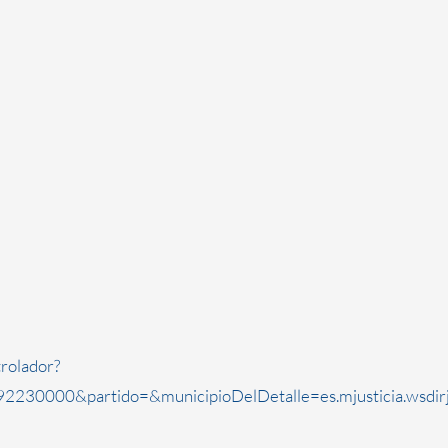
rolador?
2230000&partido=&municipioDelDetalle=es.mjusticia.wsdi