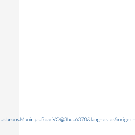
rjus.beans.MunicipioBeanVO@3bdc6370&lang=es_es&origen