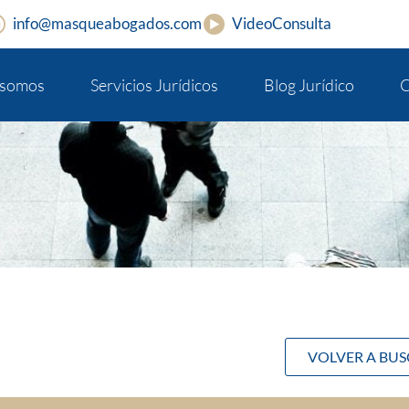
info@masqueabogados.com
VideoConsulta
 somos
Servicios Jurídicos
Blog Jurídico
C
VOLVER A BU