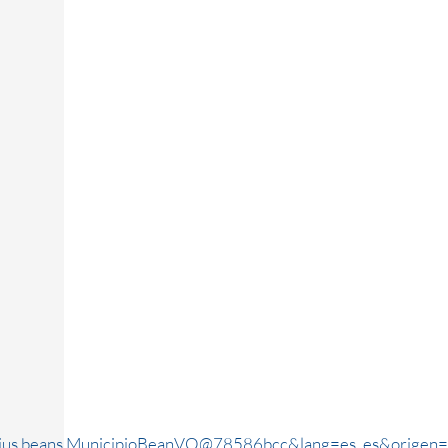
rjus.beans.MunicipioBeanVO@78586bcc&lang=es_es&origen=