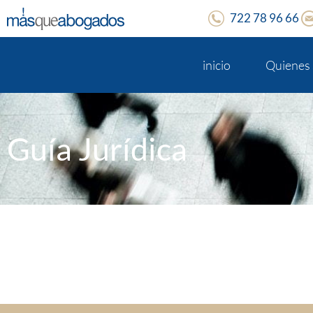
722 78 96 66
inicio
Quienes
Guía Jurídica