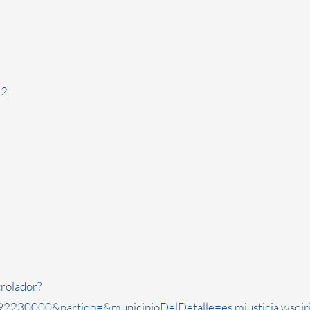
12
rolador?
2230000&partido=&municipioDelDetalle=es.mjusticia.wsdi