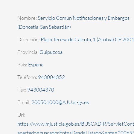
Nombre:
Servicio Común Notificaciones y Embargos
(Donostia-San Sebastián)
Dirección:
Plaza Teresa de Calcuta, 1 (Atotxa) CP 200
Provincia:
Guipuzcoa
País:
España
Teléfono:
943004352
Fax:
943004370
Email:
200501000@AJU.ej-gv.es
Url:
https://www.mjusticia.gob.es/BUSCADIR/ServletCont
apartado=buscadorEntesDesdeListado&ente=200699