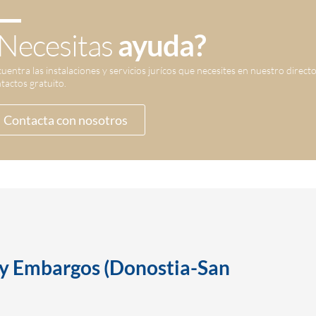
Necesitas
ayuda?
uentra las instalaciones y servicios jurícos que necesites en nuestro direct
tactos gratuito.
Contacta con nosotros
 y Embargos (Donostia-San