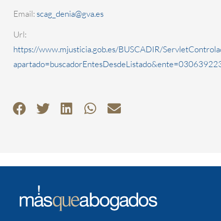
Email:
scag_denia@gva.es
Url:
https://www.mjusticia.gob.es/BUSCADIR/ServletControla
apartado=buscadorEntesDesdeListado&ente=0306392230