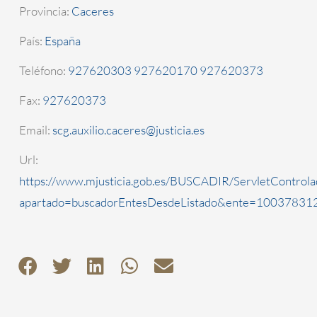
Provincia:
Caceres
País:
España
Teléfono:
927620303 927620170 927620373
Fax:
927620373
Email:
scg.auxilio.caceres@justicia.es
Url:
https://www.mjusticia.gob.es/BUSCADIR/ServletControla
apartado=buscadorEntesDesdeListado&ente=1003783123