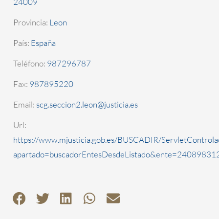
24009
Provincia:
Leon
País:
España
Teléfono:
987296787
Fax:
987895220
Email:
scg.seccion2.leon@justicia.es
Url:
https://www.mjusticia.gob.es/BUSCADIR/ServletControla
apartado=buscadorEntesDesdeListado&ente=2408983122