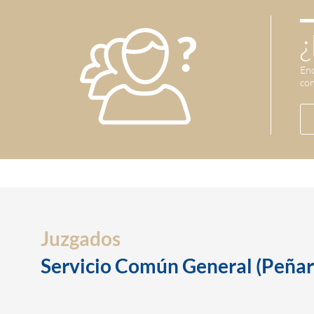
¿
Enc
con
Juzgados
Servicio Común General (Peña