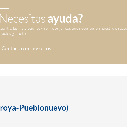
Necesitas
ayuda?
uentra las instalaciones y servicios jurícos que necesites en nuestro direct
tactos gratuito.
Contacta con nosotros
rroya-Pueblonuevo)