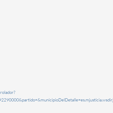
rolador?
2290000&partido=&municipioDelDetalle=es.mjusticia.wsdi