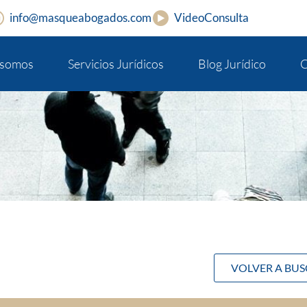
info@masqueabogados.com
VideoConsulta
 somos
Servicios Jurídicos
Blog Jurídico
C
VOLVER A BU