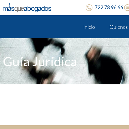
722 78 96 66
inicio
Quienes
Guía Jurídica