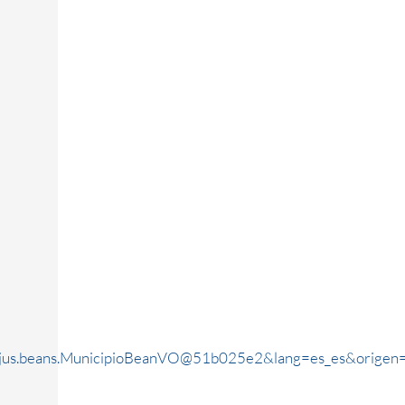
rjus.beans.MunicipioBeanVO@51b025e2&lang=es_es&origen