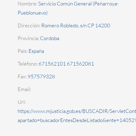
Nombre:
Servicio Común General (Peñarroya-
Pueblonuevo)
Dirección:
Romero Robledo, s/n CP 14200
Provincia:
Cordoba
País:
España
Teléfono:
671562101 671562081
Fax:
957579328
Email:
Url:
https://www.mjusticia.gob.es/BUSCADIR/ServletCont
apartado=buscadorEntesDesdeListado&ente=140529