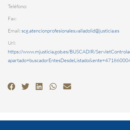
Teléfono:
Fax:
Email:
scg.atencionprofesionales.valladolid@justicia.es
Url:
https://www.mjusticia.gob.es/BUSCADIR/ServletControla
apartado=buscadorEntesDesdeListado&ente=4718600042