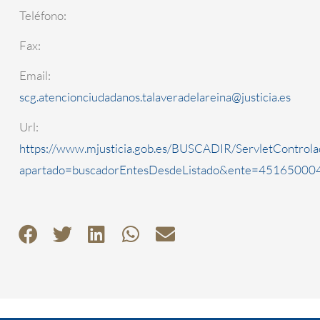
Teléfono:
Fax:
Email:
scg.atencionciudadanos.talaveradelareina@justicia.es
Url:
https://www.mjusticia.gob.es/BUSCADIR/ServletControla
apartado=buscadorEntesDesdeListado&ente=4516500040