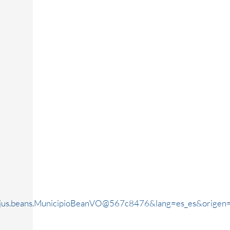
rjus.beans.MunicipioBeanVO@567c8476&lang=es_es&origen