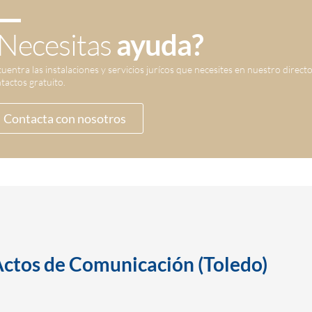
Necesitas
ayuda?
uentra las instalaciones y servicios jurícos que necesites en nuestro direct
tactos gratuito.
Contacta con nosotros
os de Comunicación (Toledo)