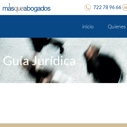
722 78 96 66
inicio
Quienes
Guía Jurídica