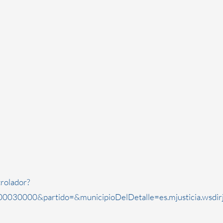
rolador?
0030000&partido=&municipioDelDetalle=es.mjusticia.wsdi