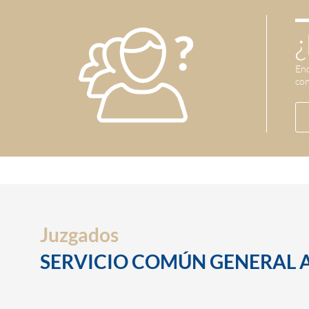
¿
Enc
con
Juzgados
SERVICIO COMÚN GENERAL Act