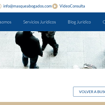
info@masqueabogados.com
VideoConsulta
 somos
Servicios Jurídicos
Blog Jurídico
C
VOLVER A BU