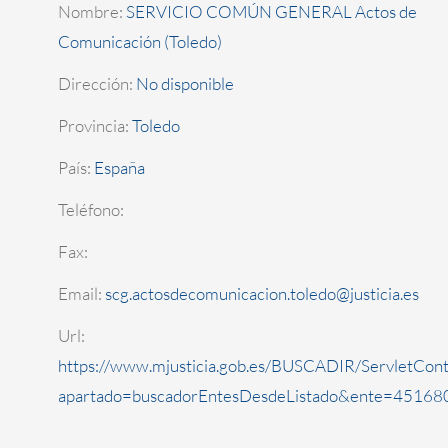
Nombre:
SERVICIO COMÚN GENERAL Actos de
Comunicación (Toledo)
Dirección:
No disponible
Provincia:
Toledo
País:
España
Teléfono:
Fax:
Email:
scg.actosdecomunicacion.toledo@justicia.es
Url:
https://www.mjusticia.gob.es/BUSCADIR/ServletCont
apartado=buscadorEntesDesdeListado&ente=451680