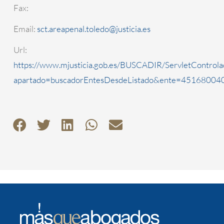
Fax:
Email:
sct.areapenal.toledo@justicia.es
Url:
https://www.mjusticia.gob.es/BUSCADIR/ServletControla
apartado=buscadorEntesDesdeListado&ente=4516800402