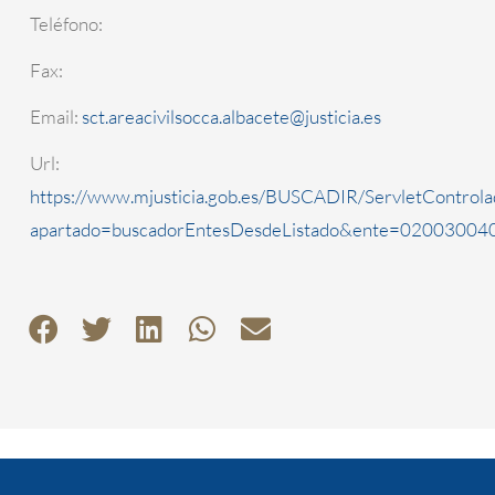
Teléfono:
Fax:
Email:
sct.areacivilsocca.albacete@justicia.es
Url:
https://www.mjusticia.gob.es/BUSCADIR/ServletControla
apartado=buscadorEntesDesdeListado&ente=0200300405