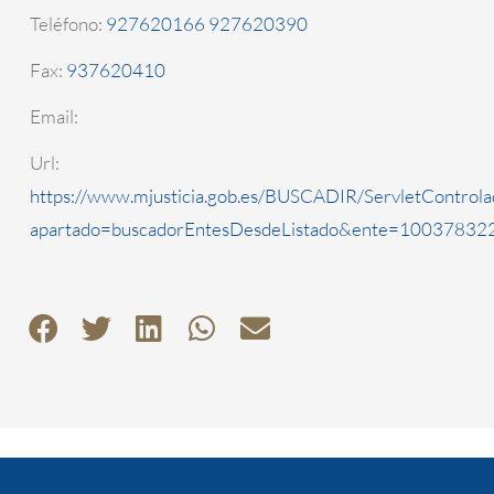
Teléfono:
927620166 927620390
Fax:
937620410
Email:
Url:
https://www.mjusticia.gob.es/BUSCADIR/ServletControla
apartado=buscadorEntesDesdeListado&ente=1003783223