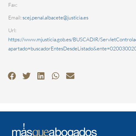
Fax:
Email:
scej.penal.albacete@justicia.es
Url:
https://www.mjusticia.gob.es/BUSCADIR/ServletControla
apartado=buscadorEntesDesdeListado&ente=0200300202