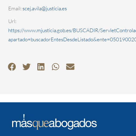
Email:
scej.avila@justicia.es
Url:
https://www.mjusticia.gob.es/BUSCADIR/ServletControla
apartado=buscadorEntesDesdeListado&ente=0501900200