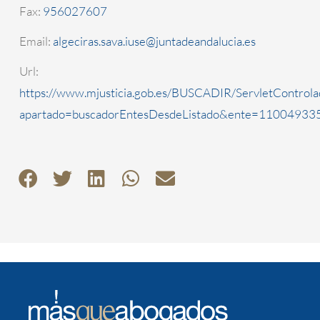
Fax:
956027607
Email:
algeciras.sava.iuse@juntadeandalucia.es
Url:
https://www.mjusticia.gob.es/BUSCADIR/ServletControla
apartado=buscadorEntesDesdeListado&ente=1100493350