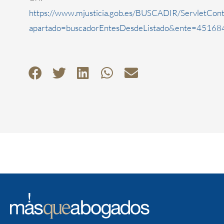
https://www.mjusticia.gob.es/BUSCADIR/ServletCont
apartado=buscadorEntesDesdeListado&ente=451684