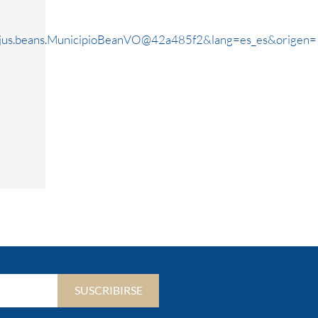
rjus.beans.MunicipioBeanVO@42a485f2&lang=es_es&origen=
SUSCRIBIRSE