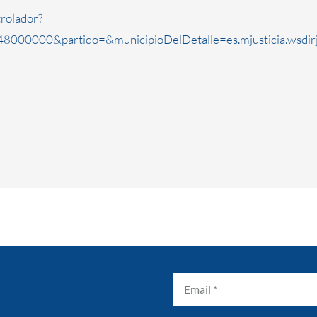
rolador?
8000000&partido=&municipioDelDetalle=es.mjusticia.wsdi