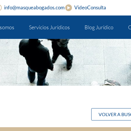
info@masqueabogados.com
VideoConsulta
 somos
Servicios Jurídicos
Blog Jurídico
C
VOLVER A BU