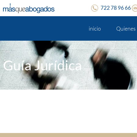
722 78 96 66
inicio
Quienes
Guía Jurídica