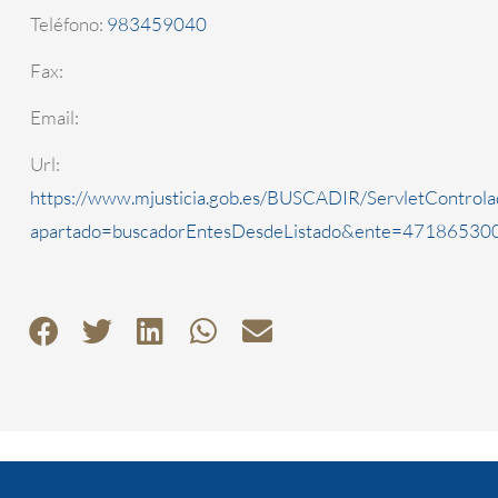
Teléfono:
983459040
Fax:
Email:
Url:
https://www.mjusticia.gob.es/BUSCADIR/ServletControla
apartado=buscadorEntesDesdeListado&ente=4718653000