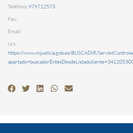
Teléfono:
979712573
Fax:
Email:
Url:
https://www.mjusticia.gob.es/BUSCADIR/ServletControla
apartado=buscadorEntesDesdeListado&ente=3412053000