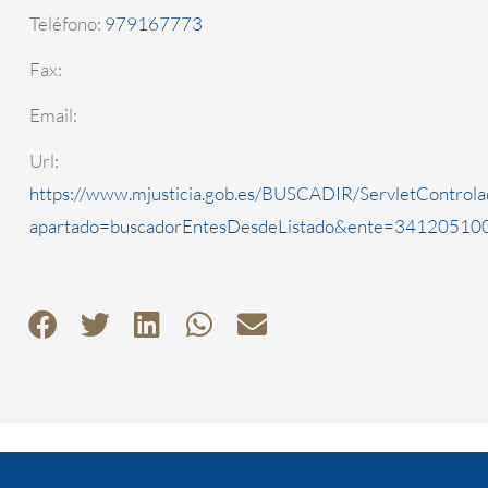
Teléfono:
979167773
Fax:
Email:
Url:
https://www.mjusticia.gob.es/BUSCADIR/ServletControla
apartado=buscadorEntesDesdeListado&ente=3412051000