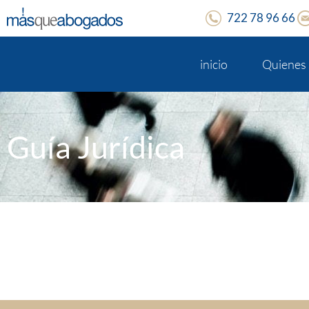
722 78 96 66
inicio
Quienes
Guía Jurídica