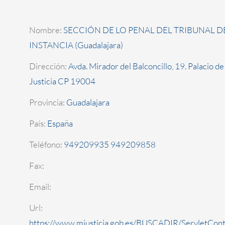
Nombre:
SECCIÓN DE LO PENAL DEL TRIBUNAL D
INSTANCIA (Guadalajara)
Dirección:
Avda. Mirador del Balconcillo, 19. Palacio de
Justicia CP 19004
Provincia:
Guadalajara
País:
España
Teléfono:
949209935 949209858
Fax:
Email:
Url:
https://www.mjusticia.gob.es/BUSCADIR/ServletCont