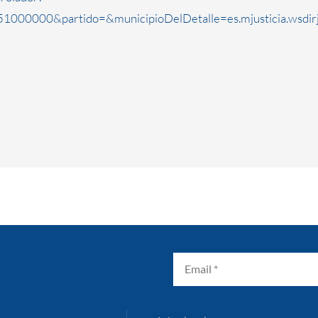
1000000&partido=&municipioDelDetalle=es.mjusticia.wsdi