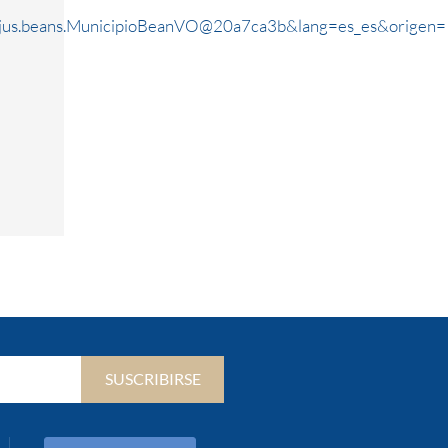
rjus.beans.MunicipioBeanVO@20a7ca3b&lang=es_es&origen=
SUSCRIBIRSE