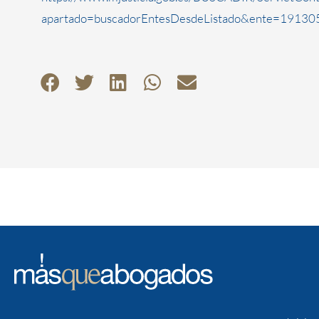
apartado=buscadorEntesDesdeListado&ente=191305