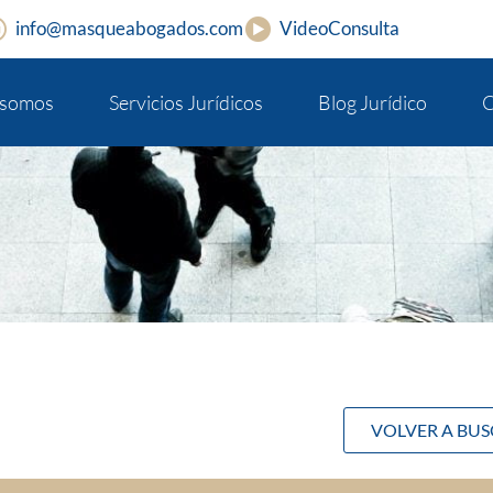
info@masqueabogados.com
VideoConsulta
 somos
Servicios Jurídicos
Blog Jurídico
C
VOLVER A BU