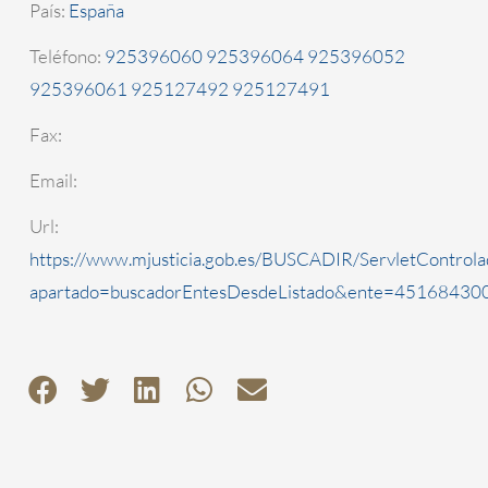
País:
España
Teléfono:
925396060 925396064 925396052
925396061 925127492 925127491
Fax:
Email:
Url:
https://www.mjusticia.gob.es/BUSCADIR/ServletControla
apartado=buscadorEntesDesdeListado&ente=4516843000