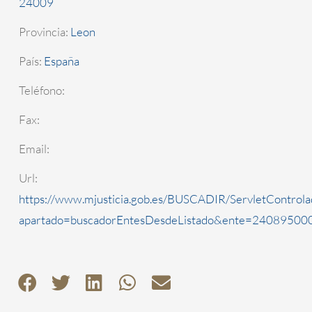
24009
Provincia:
Leon
País:
España
Teléfono:
Fax:
Email:
Url:
https://www.mjusticia.gob.es/BUSCADIR/ServletControla
apartado=buscadorEntesDesdeListado&ente=2408950000