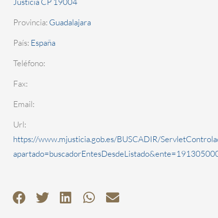
Justicia CP 19004
Provincia:
Guadalajara
País:
España
Teléfono:
Fax:
Email:
Url:
https://www.mjusticia.gob.es/BUSCADIR/ServletControla
apartado=buscadorEntesDesdeListado&ente=1913050000