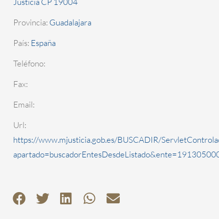
Justicia CP 19004
Provincia:
Guadalajara
País:
España
Teléfono:
Fax:
Email:
Url:
https://www.mjusticia.gob.es/BUSCADIR/ServletControla
apartado=buscadorEntesDesdeListado&ente=1913050000