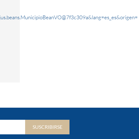
rjus.beans.MunicipioBeanVO@7f3c309a&lang=es_es&origen=
SUSCRIBIRSE