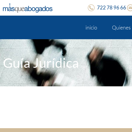
722 78 96 66
inicio
Quienes
Guía Jurídica