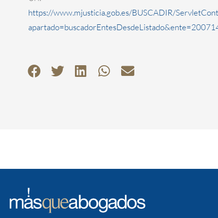
https://www.mjusticia.gob.es/BUSCADIR/ServletCont
apartado=buscadorEntesDesdeListado&ente=200714