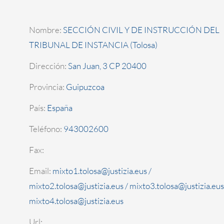
Nombre:
SECCIÓN CIVIL Y DE INSTRUCCIÓN DEL
TRIBUNAL DE INSTANCIA (Tolosa)
Dirección:
San Juan, 3 CP 20400
Provincia:
Guipuzcoa
País:
España
Teléfono:
943002600
Fax:
Email:
mixto1.tolosa@justizia.eus
/
mixto2.tolosa@justizia.eus
/
mixto3.tolosa@justizia.eus
mixto4.tolosa@justizia.eus
Url: