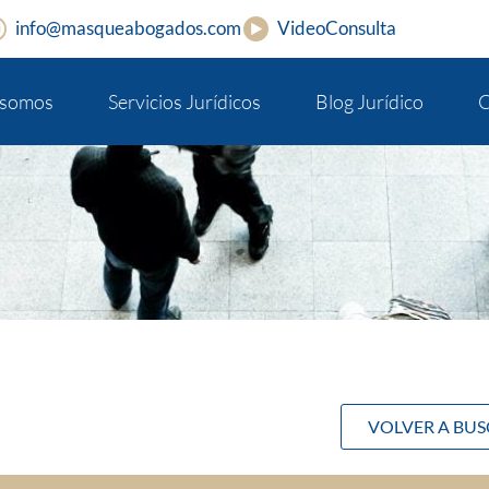
info@masqueabogados.com
VideoConsulta
 somos
Servicios Jurídicos
Blog Jurídico
C
VOLVER A BU