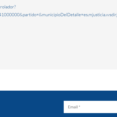
rolador?
1000000&partido=&municipioDelDetalle=es.mjusticia.wsdi