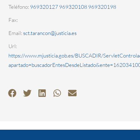
Teléfono:
969320127 969320108 969320198
Fax:
Email:
sct.tarancon@justicia.es
Url:
https://www.mjusticia.gob.es/BUSCADIR/ServletControla
apartado=buscadorEntesDesdeListado&ente=1620341000