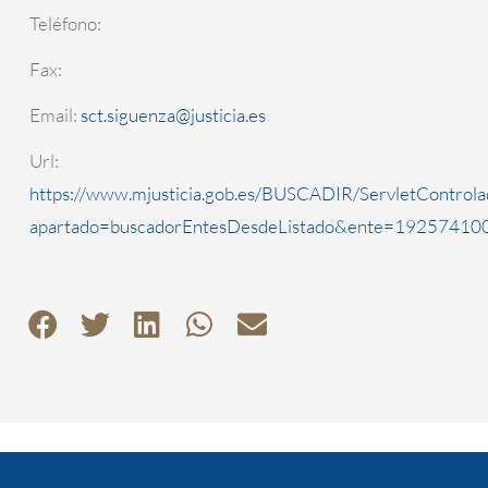
Teléfono:
Fax:
Email:
sct.siguenza@justicia.es
Url:
https://www.mjusticia.gob.es/BUSCADIR/ServletControla
apartado=buscadorEntesDesdeListado&ente=1925741000