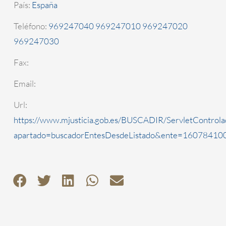
País:
España
Teléfono:
969247040 969247010 969247020
969247030
Fax:
Email:
Url:
https://www.mjusticia.gob.es/BUSCADIR/ServletControla
apartado=buscadorEntesDesdeListado&ente=1607841000