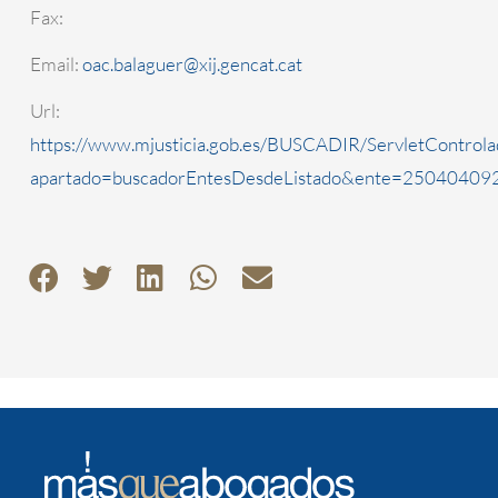
Fax:
Email:
oac.balaguer@xij.gencat.cat
Url:
https://www.mjusticia.gob.es/BUSCADIR/ServletControla
apartado=buscadorEntesDesdeListado&ente=2504040920