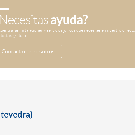
Necesitas
ayuda?
uentra las instalaciones y servicios jurícos que necesites en nuestro direct
tactos gratuito.
Contacta con nosotros
ntevedra)