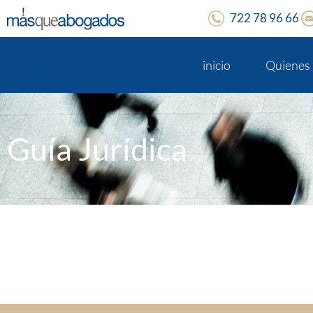
722 78 96 66
inicio
Quienes
Guía Jurídica