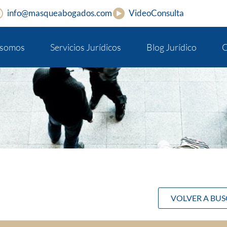
info@masqueabogados.com
VideoConsulta
 somos
Servicios Jurídicos
Blog Jurídico
C
VOLVER A BU