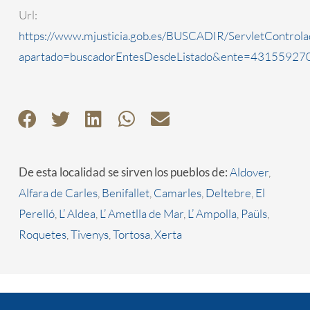
Url:
https://www.mjusticia.gob.es/BUSCADIR/ServletControla
apartado=buscadorEntesDesdeListado&ente=4315592700
De esta localidad se sirven los pueblos de:
Aldover
,
Alfara de Carles
,
Benifallet
,
Camarles
,
Deltebre
,
El
Perelló
,
L’ Aldea
,
L’ Ametlla de Mar
,
L’ Ampolla
,
Paüls
,
Roquetes
,
Tivenys
,
Tortosa
,
Xerta