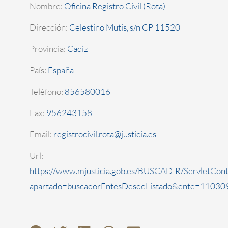
Nombre:
Oficina Registro Civil (Rota)
Dirección:
Celestino Mutis, s/n CP 11520
Provincia:
Cadiz
País:
España
Teléfono:
856580016
Fax:
956243158
Email:
registrocivil.rota@justicia.es
Url:
https://www.mjusticia.gob.es/BUSCADIR/ServletCont
apartado=buscadorEntesDesdeListado&ente=110309