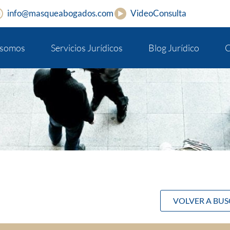
info@masqueabogados.com
VideoConsulta
 somos
Servicios Jurídicos
Blog Jurídico
C
VOLVER A BU