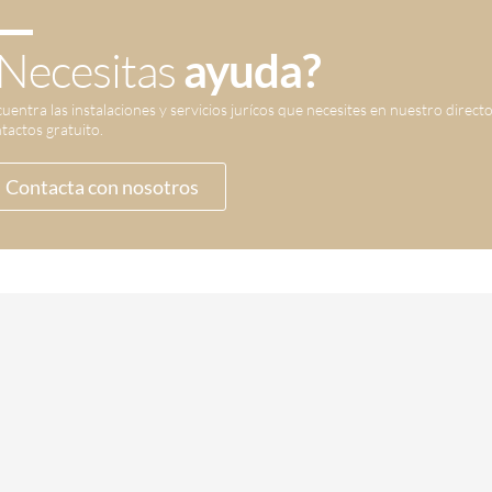
Necesitas
ayuda?
uentra las instalaciones y servicios jurícos que necesites en nuestro direct
tactos gratuito.
Contacta con nosotros