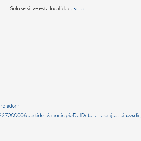
Solo se sirve esta localidad:
Rota
rolador?
2700000&partido=&municipioDelDetalle=es.mjusticia.wsdi