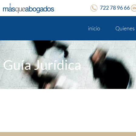
722 78 96 66
inicio
Quienes
Guía Jurídica