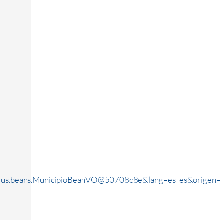
rjus.beans.MunicipioBeanVO@50708c8e&lang=es_es&origen