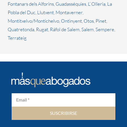
Fontanars dels Alforins
,
Guadasséquies
,
L’ Olleria
,
La
Pobla del Duc
,
Llutxent
,
Montaverner
,
Montitxelvo/Montichelvo
,
Ontinyent
,
Otos
,
Pinet
,
Quatretonda
,
Rugat
,
Ráfol de Salem
,
Salem
,
Sempere
,
Terrateig
SUSCRIBIRSE