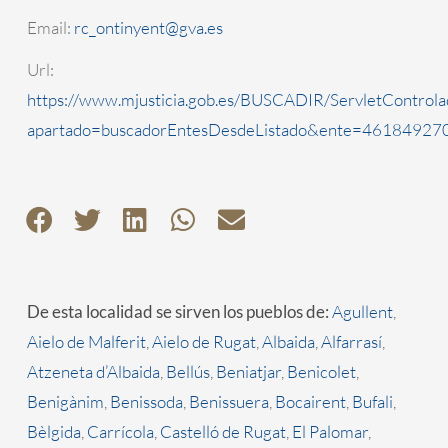
Email:
rc_ontinyent@gva.es
Url:
https://www.mjusticia.gob.es/BUSCADIR/ServletControla
apartado=buscadorEntesDesdeListado&ente=4618492700
De esta localidad se sirven los pueblos de:
Agullent
,
Aielo de Malferit
,
Aielo de Rugat
,
Albaida
,
Alfarrasí
,
Atzeneta d’Albaida
,
Bellús
,
Beniatjar
,
Benicolet
,
Benigànim
,
Benissoda
,
Benissuera
,
Bocairent
,
Bufali
,
Bèlgida
,
Carrícola
,
Castelló de Rugat
,
El Palomar
,