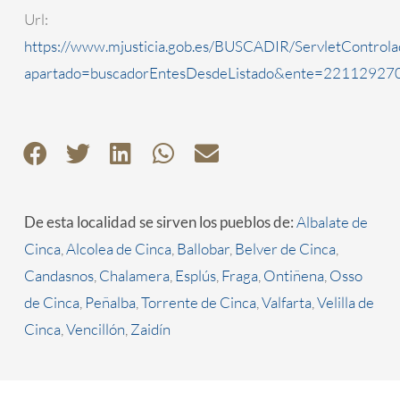
Url:
https://www.mjusticia.gob.es/BUSCADIR/ServletControla
apartado=buscadorEntesDesdeListado&ente=2211292700
De esta localidad se sirven los pueblos de:
Albalate de
Cinca
,
Alcolea de Cinca
,
Ballobar
,
Belver de Cinca
,
Candasnos
,
Chalamera
,
Esplús
,
Fraga
,
Ontiñena
,
Osso
de Cinca
,
Peñalba
,
Torrente de Cinca
,
Valfarta
,
Velilla de
Cinca
,
Vencillón
,
Zaidín