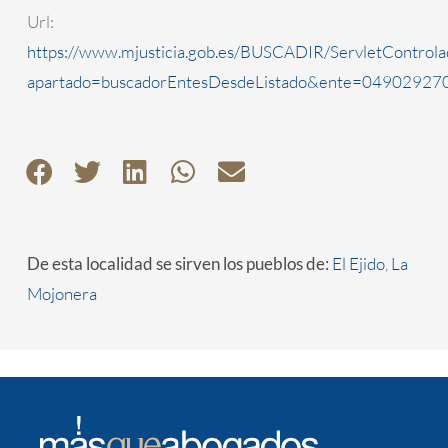
Url:
https://www.mjusticia.gob.es/BUSCADIR/ServletControla
apartado=buscadorEntesDesdeListado&ente=0490292700
De esta localidad se sirven los pueblos de:
El Ejido
,
La
Mojonera