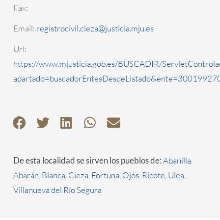
Fax:
Email:
registrocivil.cieza@justicia.mju.es
Url:
https://www.mjusticia.gob.es/BUSCADIR/ServletControla
apartado=buscadorEntesDesdeListado&ente=3001992700
De esta localidad se sirven los pueblos de:
Abanilla
,
Abarán
,
Blanca
,
Cieza
,
Fortuna
,
Ojós
,
Ricote
,
Ulea
,
Villanueva del Río Segura