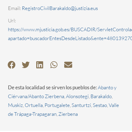
Email:
RegistroCivilBarakaldo@justizia.eus
Url:
https://www.mjusticia.gob.es/BUSCADIR/ServletControla
apartado=buscadorEntesDesdeListado&ente=4801392700
De esta localidad se sirven los pueblos de:
Abanto y
Ciérvana/Abanto Zierbena
,
Alonsotegi
,
Barakaldo
,
Muskiz
,
Ortuella
,
Portugalete
,
Santurtzi
,
Sestao
,
Valle
de Trápaga-Trapagaran
,
Zierbena